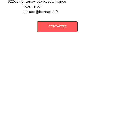
92260 Fontenay-aux Roses, France
0620211271
contact@formador.fr
CONTACTER