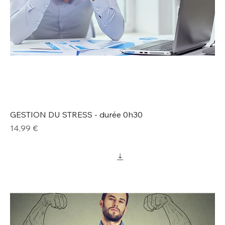
GESTION DU STRESS - durée 0h30
Prix
14,99 €