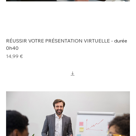
RÉUSSIR VOTRE PRÉSENTATION VIRTUELLE - durée
0h40
Prix
14,99 €