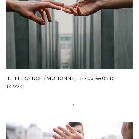
INTELLIGENCE ÉMOTIONNELLE - durée 0h40
Prix
14,99 €