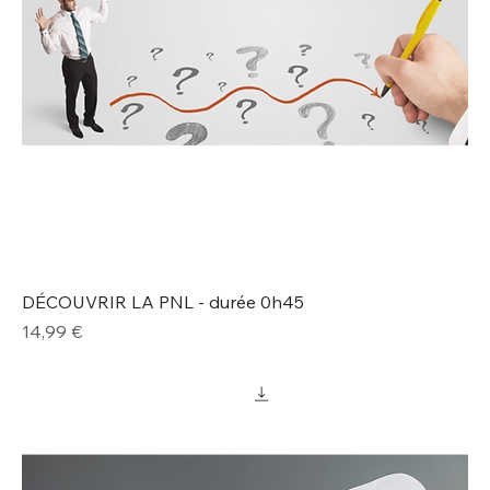
DÉCOUVRIR LA PNL - durée 0h45
Prix
14,99 €