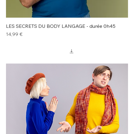
LES SECRETS DU BODY LANGAGE - durée 0h45
Prix
14,99 €