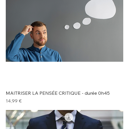
MAITRISER LA PENSÉE CRITIQUE - durée 0h45
Prix
14,99 €