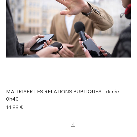
MAITRISER LES RELATIONS PUBLIQUES - durée
0h40
Prix
14,99 €