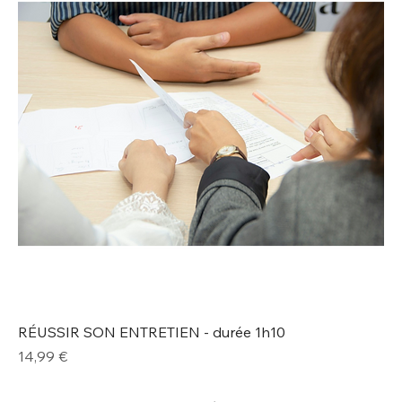
RÉUSSIR SON ENTRETIEN - durée 1h10
Prix
14,99 €