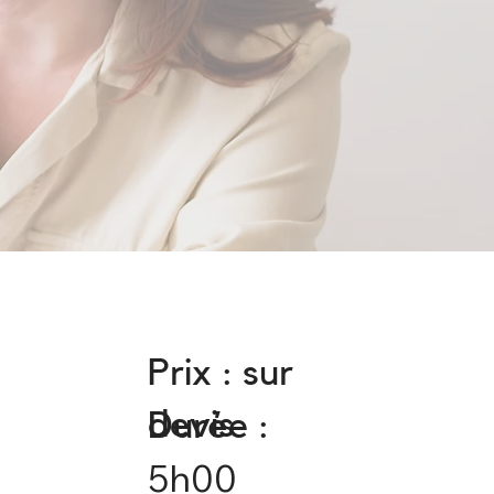
Prix : sur
devis
Durée :
5h00