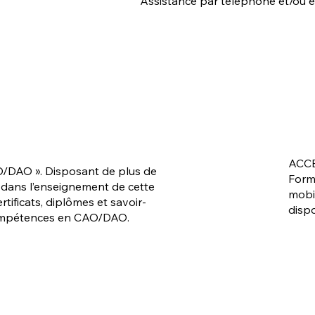
Assistance par téléphone et/ou e
ACCE
/DAO ». Disposant de plus de
Form
 dans l’enseignement de cette
mobil
rtificats, diplômes et savoir-
disp
 compétences en CAO/DAO.