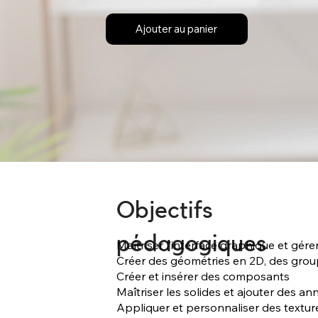
Ajouter au panier
Objectifs
pédagogiques
Maîtriser l’interface graphique et gérer
Créer des géométries en 2D, des grou
Créer et insérer des composants
Maîtriser les solides et ajouter des an
Appliquer et personnaliser des textur