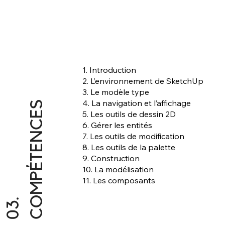
1. Introduction
2. L’environnement de SketchUp
3. Le modèle type
4. La navigation et l’affichage
S
5. Les outils de dessin 2D
6. Gérer les entités
7. Les outils de modification
8. Les outils de la palette
9. Construction
10. La modélisation
11. Les composants
0
3
.
C
O
M
P
É
T
E
N
C
E