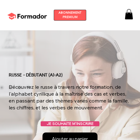
ABONNEMENT
PREMIUM
RUSSE - DÉBUTANT (A1-A2)
Découvrez le russe à travers notre formation, de
l'alphabet cyrillique à la maîtrise des cas et verbes,
en passant par des thèmes variés comme la famille,
les chiffres, et les verbes de mouvement.
JE SOUHAITE M'INSCRIRE
Ajouter au panier