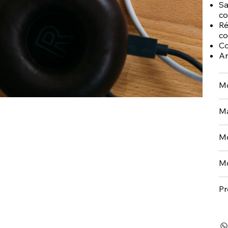
Sa
co
Ré
co
Co
An
Mo
Ma
Mo
Mo
P