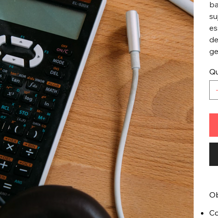
ba
su
es
de
ge
Qu
Ob
Co