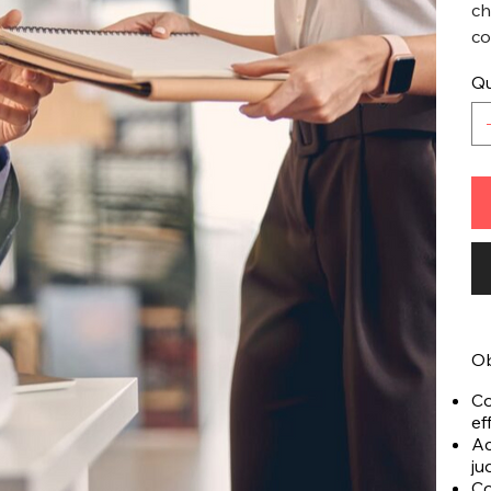
ch
co
Qu
Ob
Co
ef
Ac
ju
Co