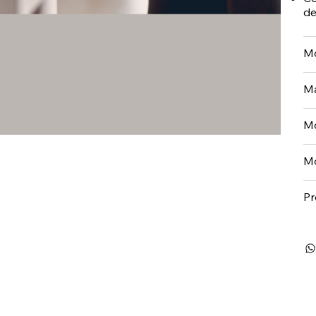
de
Mo
Ma
Mo
Mo
P