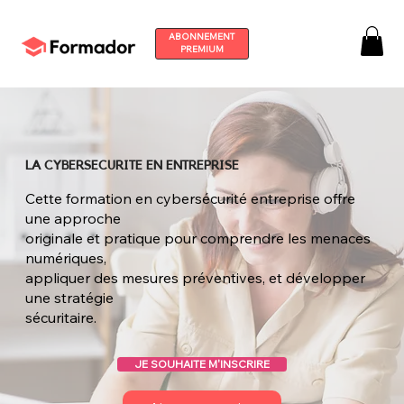
ABONNEMENT
PREMIUM
LA CYBERSECURITE EN ENTREPRISE
Cette formation en cybersécurité entreprise offre
une approche
originale et pratique pour comprendre les menaces
numériques,
appliquer des mesures préventives, et développer
une stratégie
sécuritaire.
JE SOUHAITE M'INSCRIRE