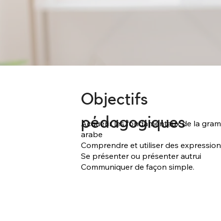
Objectifs
pédagogiques
Acquérir les fondamentaux de la gram
arabe
Comprendre et utiliser des expressio
Se présenter ou présenter autrui
Communiquer de façon simple.