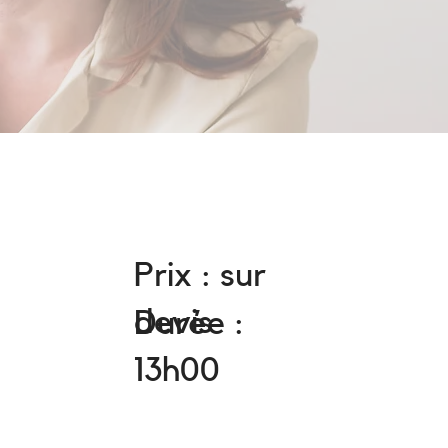
Prix : sur
devis
Durée :
13h00