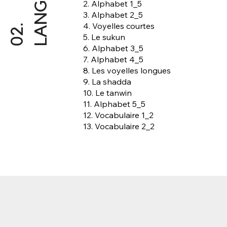
S
2. Alphabet 1_5
3. Alphabet 2_5
4. Voyelles courtes
0
2
.
L
A
N
G
U
E
5. Le sukun
6. Alphabet 3_5
7. Alphabet 4_5
8. Les voyelles longues
9. La shadda
10. Le tanwin
11. Alphabet 5_5
12. Vocabulaire 1_2
13. Vocabulaire 2_2